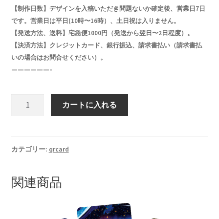
【制作日数】デザインを入稿いただき問題ないか確定後、営業日7日
です。営業日は平日(10時〜16時）、土日祝は入りません。
【発送方法、送料】宅急便1000円（発送から翌日〜2日程度）。
【決済方法】クレジットカード、銀行振込、請求書払い（請求書払
いの場合はお問合せください）。
——————-
QR
カートに入れる
コ
ー
ド
カ
カテゴリー:
qrcard
ー
ド
関連商品
130
枚
個