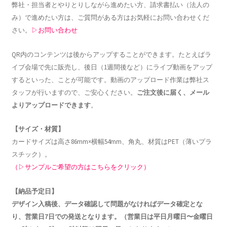
弊社・担当者とやりとりしながら進めたい方、請求書払い（法人の
み）で進めたい方は、ご質問がある方はお気軽にお問い合わせくだ
さい。
▷お問い合わせ
QR内のコンテンツは後からアップすることができます。たとえばラ
イブ会場で先に販売し、後日（1週間後など）にライブ動画をアップ
するといった、ことが可能です。動画のアップロード作業は弊社ス
タッフが行いますので、ご安心ください。
ご注文後に届く、メール
よりアップロードできます
。
【サイズ・材質】
カードサイズは高さ86mm×横幅54mm、角丸、材質はPET（薄いプラ
スチック）。
（▷サンプルご希望の方はこちらをクリック）
【納品予定日】
デザイン入稿後、データ確認して問題がなければデータ確定とな
り、営業日7日での発送となります。（営業日は平日月曜日〜金曜日