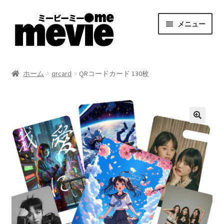
ナ
コ
メニュー
ビ
ン
ゲ
テ
ー
ン
ホーム
シ
ツ
ホーム
qrcard
QRコードカード 130枚
ョ
へ
カート
ン
ス
へ
キ
新規登録
ス
ッ
キ
プ
マイアカウント
ッ
プ
お支払い
価格表
入稿の流れとテンプレート