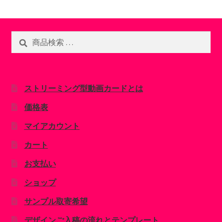
検
検
索
索
対
象:
ストリーミング型動画カードとは
価格表
マイアカウント
カート
お支払い
ショップ
サンプル取寄希望
デザインご入稿の流れとテンプレート