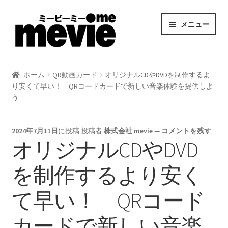
ナ
コ
メニュー
ビ
ン
ゲ
テ
ー
ン
ホーム
シ
ツ
ホーム
QR動画カード
オリジナルCDやDVDを制作するよ
ョ
へ
り安くて早い！ QRコードカードで新しい音楽体験を提供しよ
カート
ン
ス
う
へ
キ
新規登録
ス
ッ
2024年7月11日
に投稿
投稿者
株式会社 mevie
—
コメントを残す
キ
プ
オリジナルCDやDVD
マイアカウント
ッ
プ
を制作するより安く
お支払い
て早い！ QRコード
価格表
カードで新しい音楽
入稿の流れとテンプレート