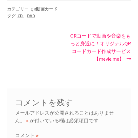
カテゴリー:
QR動画カード
タグ:
CD
、
DVD
投
次
QRコードで動画や音楽をも
の
っと身近に！オリジナルQR
稿
投
コードカード作成サービス
ナ
稿:
【mevie.me】
ビ
ゲ
ー
コメントを残す
シ
メールアドレスが公開されることはありませ
ョ
ん。
※
が付いている欄は必須項目です
ン
コメント
※